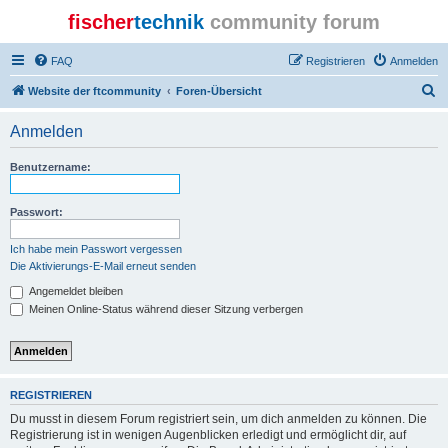
fischer
technik
community forum
FAQ
Registrieren
Anmelden
S
Website der ftcommunity
Foren-Übersicht
u
Anmelden
c
h
Benutzername:
e
Passwort:
Ich habe mein Passwort vergessen
Die Aktivierungs-E-Mail erneut senden
Angemeldet bleiben
Meinen Online-Status während dieser Sitzung verbergen
REGISTRIEREN
Du musst in diesem Forum registriert sein, um dich anmelden zu können. Die
Registrierung ist in wenigen Augenblicken erledigt und ermöglicht dir, auf