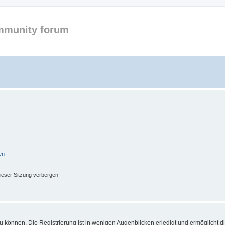
mmunity forum
en
ieser Sitzung verbergen
 können. Die Registrierung ist in wenigen Augenblicken erledigt und ermöglicht di