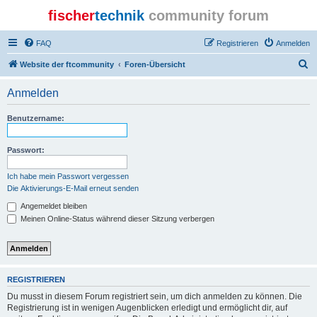
fischer
technik
community forum
FAQ
Registrieren
Anmelden
S
Website der ftcommunity
Foren-Übersicht
u
Anmelden
c
h
Benutzername:
e
Passwort:
Ich habe mein Passwort vergessen
Die Aktivierungs-E-Mail erneut senden
Angemeldet bleiben
Meinen Online-Status während dieser Sitzung verbergen
REGISTRIEREN
Du musst in diesem Forum registriert sein, um dich anmelden zu können. Die
Registrierung ist in wenigen Augenblicken erledigt und ermöglicht dir, auf