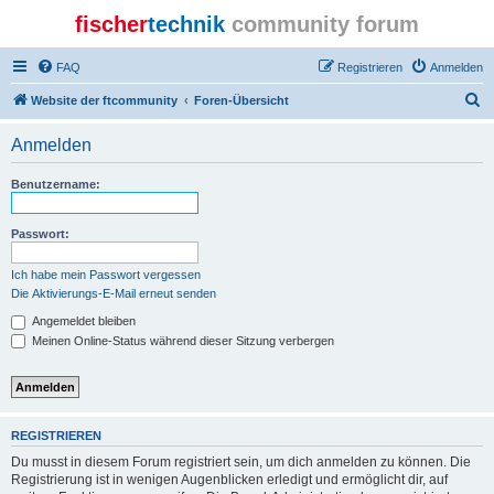
fischer
technik
community forum
FAQ
Registrieren
Anmelden
S
Website der ftcommunity
Foren-Übersicht
u
Anmelden
c
h
Benutzername:
e
Passwort:
Ich habe mein Passwort vergessen
Die Aktivierungs-E-Mail erneut senden
Angemeldet bleiben
Meinen Online-Status während dieser Sitzung verbergen
REGISTRIEREN
Du musst in diesem Forum registriert sein, um dich anmelden zu können. Die
Registrierung ist in wenigen Augenblicken erledigt und ermöglicht dir, auf