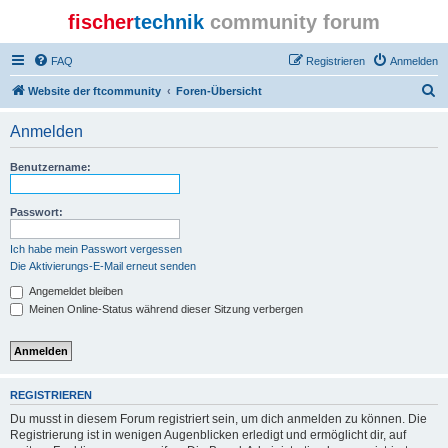
fischer
technik
community forum
FAQ
Registrieren
Anmelden
S
Website der ftcommunity
Foren-Übersicht
u
Anmelden
c
h
Benutzername:
e
Passwort:
Ich habe mein Passwort vergessen
Die Aktivierungs-E-Mail erneut senden
Angemeldet bleiben
Meinen Online-Status während dieser Sitzung verbergen
REGISTRIEREN
Du musst in diesem Forum registriert sein, um dich anmelden zu können. Die
Registrierung ist in wenigen Augenblicken erledigt und ermöglicht dir, auf