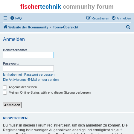
fischer
technik
community forum
FAQ
Registrieren
Anmelden
S
Website der ftcommunity
Foren-Übersicht
u
Anmelden
c
h
Benutzername:
e
Passwort:
Ich habe mein Passwort vergessen
Die Aktivierungs-E-Mail erneut senden
Angemeldet bleiben
Meinen Online-Status während dieser Sitzung verbergen
REGISTRIEREN
Du musst in diesem Forum registriert sein, um dich anmelden zu können. Die
Registrierung ist in wenigen Augenblicken erledigt und ermöglicht dir, auf