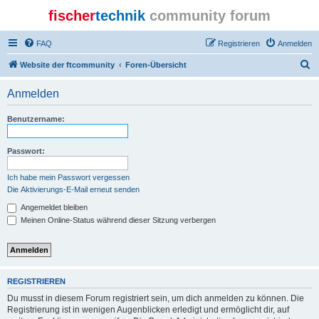
fischer
technik
community forum
FAQ
Registrieren
Anmelden
S
Website der ftcommunity
Foren-Übersicht
u
Anmelden
c
h
Benutzername:
e
Passwort:
Ich habe mein Passwort vergessen
Die Aktivierungs-E-Mail erneut senden
Angemeldet bleiben
Meinen Online-Status während dieser Sitzung verbergen
REGISTRIEREN
Du musst in diesem Forum registriert sein, um dich anmelden zu können. Die
Registrierung ist in wenigen Augenblicken erledigt und ermöglicht dir, auf