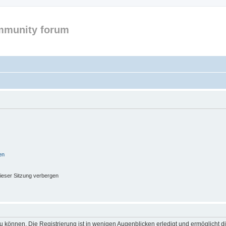
mmunity forum
en
ieser Sitzung verbergen
 können. Die Registrierung ist in wenigen Augenblicken erledigt und ermöglicht di