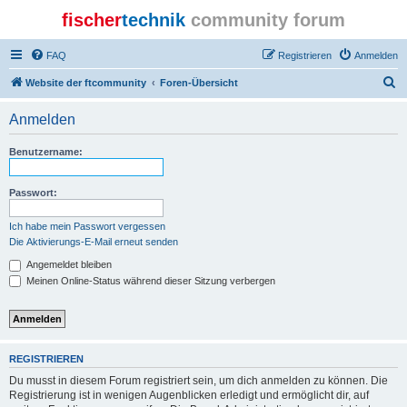
fischer
technik
community forum
FAQ
Registrieren
Anmelden
S
Website der ftcommunity
Foren-Übersicht
u
Anmelden
c
h
Benutzername:
e
Passwort:
Ich habe mein Passwort vergessen
Die Aktivierungs-E-Mail erneut senden
Angemeldet bleiben
Meinen Online-Status während dieser Sitzung verbergen
REGISTRIEREN
Du musst in diesem Forum registriert sein, um dich anmelden zu können. Die
Registrierung ist in wenigen Augenblicken erledigt und ermöglicht dir, auf