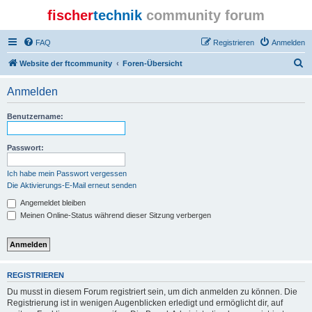
fischer
technik
community forum
FAQ
Registrieren
Anmelden
S
Website der ftcommunity
Foren-Übersicht
u
Anmelden
c
h
Benutzername:
e
Passwort:
Ich habe mein Passwort vergessen
Die Aktivierungs-E-Mail erneut senden
Angemeldet bleiben
Meinen Online-Status während dieser Sitzung verbergen
REGISTRIEREN
Du musst in diesem Forum registriert sein, um dich anmelden zu können. Die
Registrierung ist in wenigen Augenblicken erledigt und ermöglicht dir, auf