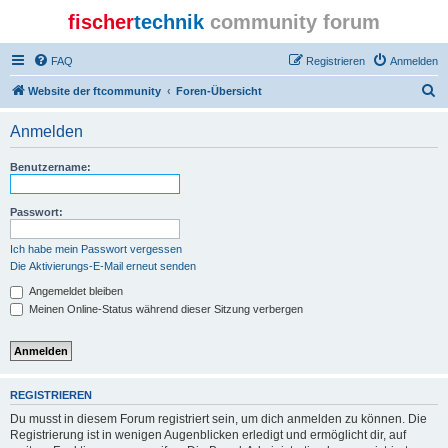
fischer
technik
community forum
FAQ
Registrieren
Anmelden
S
Website der ftcommunity
Foren-Übersicht
u
Anmelden
c
h
Benutzername:
e
Passwort:
Ich habe mein Passwort vergessen
Die Aktivierungs-E-Mail erneut senden
Angemeldet bleiben
Meinen Online-Status während dieser Sitzung verbergen
REGISTRIEREN
Du musst in diesem Forum registriert sein, um dich anmelden zu können. Die
Registrierung ist in wenigen Augenblicken erledigt und ermöglicht dir, auf