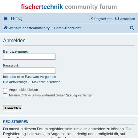
fischer
technik
community forum
FAQ
Registrieren
Anmelden
S
Website der ftcommunity
Foren-Übersicht
u
Anmelden
c
h
Benutzername:
e
Passwort:
Ich habe mein Passwort vergessen
Die Aktivierungs-E-Mail erneut senden
Angemeldet bleiben
Meinen Online-Status während dieser Sitzung verbergen
REGISTRIEREN
Du musst in diesem Forum registriert sein, um dich anmelden zu können. Die
Registrierung ist in wenigen Augenblicken erledigt und ermöglicht dir, auf