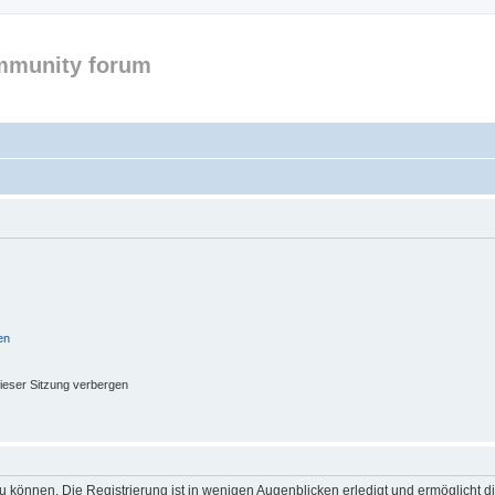
mmunity forum
en
ieser Sitzung verbergen
 können. Die Registrierung ist in wenigen Augenblicken erledigt und ermöglicht di