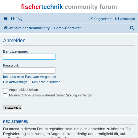
fischer
technik
community forum
FAQ
Registrieren
Anmelden
S
Website der ftcommunity
Foren-Übersicht
u
Anmelden
c
h
Benutzername:
e
Passwort:
Ich habe mein Passwort vergessen
Die Aktivierungs-E-Mail erneut senden
Angemeldet bleiben
Meinen Online-Status während dieser Sitzung verbergen
REGISTRIEREN
Du musst in diesem Forum registriert sein, um dich anmelden zu können. Die
Registrierung ist in wenigen Augenblicken erledigt und ermöglicht dir, auf