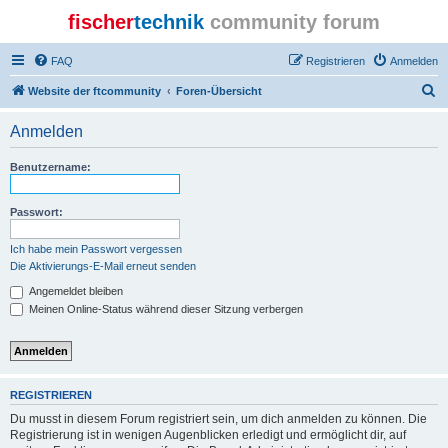
fischer
technik
community forum
FAQ
Registrieren
Anmelden
S
Website der ftcommunity
Foren-Übersicht
u
Anmelden
c
h
Benutzername:
e
Passwort:
Ich habe mein Passwort vergessen
Die Aktivierungs-E-Mail erneut senden
Angemeldet bleiben
Meinen Online-Status während dieser Sitzung verbergen
REGISTRIEREN
Du musst in diesem Forum registriert sein, um dich anmelden zu können. Die
Registrierung ist in wenigen Augenblicken erledigt und ermöglicht dir, auf