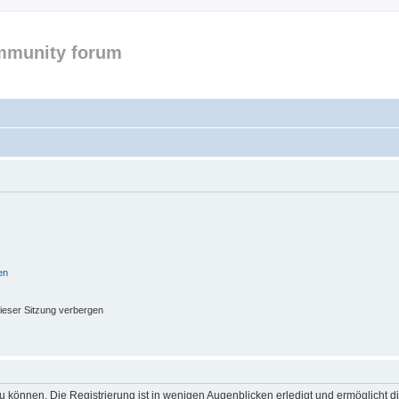
mmunity forum
en
ieser Sitzung verbergen
 können. Die Registrierung ist in wenigen Augenblicken erledigt und ermöglicht di