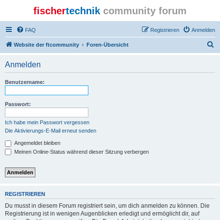
fischer
technik
community forum
FAQ
Registrieren
Anmelden
S
Website der ftcommunity
Foren-Übersicht
u
Anmelden
c
h
Benutzername:
e
Passwort:
Ich habe mein Passwort vergessen
Die Aktivierungs-E-Mail erneut senden
Angemeldet bleiben
Meinen Online-Status während dieser Sitzung verbergen
REGISTRIEREN
Du musst in diesem Forum registriert sein, um dich anmelden zu können. Die
Registrierung ist in wenigen Augenblicken erledigt und ermöglicht dir, auf