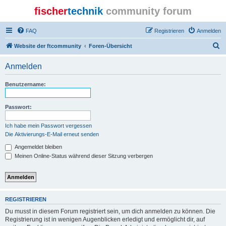
fischer
technik
community forum
FAQ
Registrieren
Anmelden
S
Website der ftcommunity
Foren-Übersicht
u
Anmelden
c
h
Benutzername:
e
Passwort:
Ich habe mein Passwort vergessen
Die Aktivierungs-E-Mail erneut senden
Angemeldet bleiben
Meinen Online-Status während dieser Sitzung verbergen
REGISTRIEREN
Du musst in diesem Forum registriert sein, um dich anmelden zu können. Die
Registrierung ist in wenigen Augenblicken erledigt und ermöglicht dir, auf