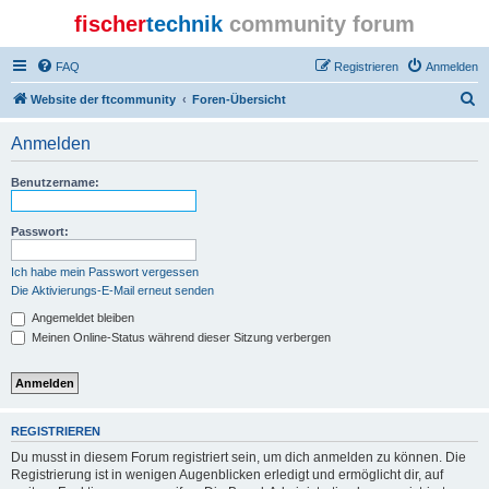
fischer
technik
community forum
FAQ
Registrieren
Anmelden
S
Website der ftcommunity
Foren-Übersicht
u
Anmelden
c
h
Benutzername:
e
Passwort:
Ich habe mein Passwort vergessen
Die Aktivierungs-E-Mail erneut senden
Angemeldet bleiben
Meinen Online-Status während dieser Sitzung verbergen
REGISTRIEREN
Du musst in diesem Forum registriert sein, um dich anmelden zu können. Die
Registrierung ist in wenigen Augenblicken erledigt und ermöglicht dir, auf