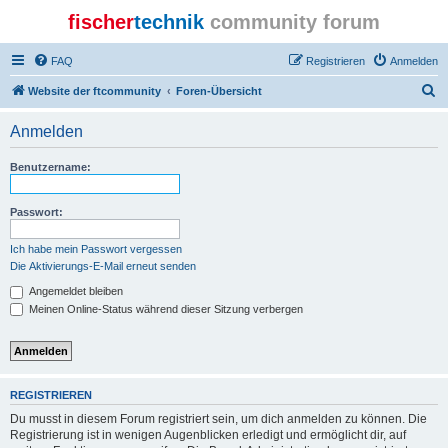
fischer
technik
community forum
FAQ
Registrieren
Anmelden
S
Website der ftcommunity
Foren-Übersicht
u
Anmelden
c
h
Benutzername:
e
Passwort:
Ich habe mein Passwort vergessen
Die Aktivierungs-E-Mail erneut senden
Angemeldet bleiben
Meinen Online-Status während dieser Sitzung verbergen
REGISTRIEREN
Du musst in diesem Forum registriert sein, um dich anmelden zu können. Die
Registrierung ist in wenigen Augenblicken erledigt und ermöglicht dir, auf