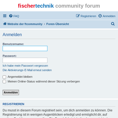
fischer
technik
community forum
FAQ
Registrieren
Anmelden
S
Website der ftcommunity
Foren-Übersicht
u
Anmelden
c
h
Benutzername:
e
Passwort:
Ich habe mein Passwort vergessen
Die Aktivierungs-E-Mail erneut senden
Angemeldet bleiben
Meinen Online-Status während dieser Sitzung verbergen
REGISTRIEREN
Du musst in diesem Forum registriert sein, um dich anmelden zu können. Die
Registrierung ist in wenigen Augenblicken erledigt und ermöglicht dir, auf