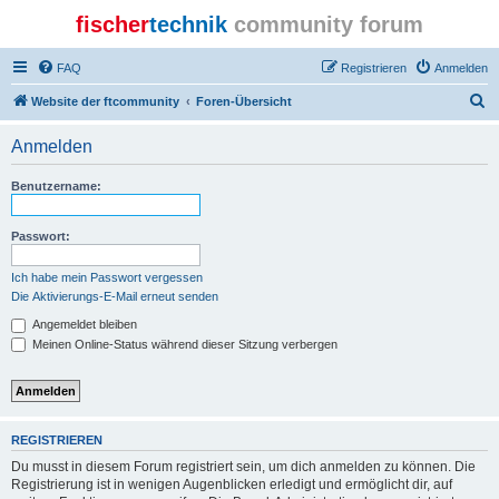
fischer
technik
community forum
FAQ
Registrieren
Anmelden
S
Website der ftcommunity
Foren-Übersicht
u
Anmelden
c
h
Benutzername:
e
Passwort:
Ich habe mein Passwort vergessen
Die Aktivierungs-E-Mail erneut senden
Angemeldet bleiben
Meinen Online-Status während dieser Sitzung verbergen
REGISTRIEREN
Du musst in diesem Forum registriert sein, um dich anmelden zu können. Die
Registrierung ist in wenigen Augenblicken erledigt und ermöglicht dir, auf