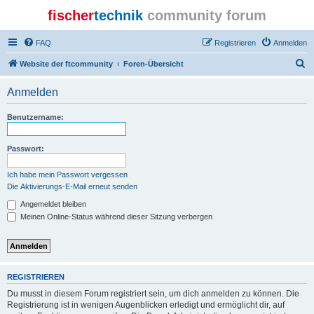
fischer
technik
community forum
FAQ
Registrieren
Anmelden
S
Website der ftcommunity
Foren-Übersicht
u
Anmelden
c
h
Benutzername:
e
Passwort:
Ich habe mein Passwort vergessen
Die Aktivierungs-E-Mail erneut senden
Angemeldet bleiben
Meinen Online-Status während dieser Sitzung verbergen
REGISTRIEREN
Du musst in diesem Forum registriert sein, um dich anmelden zu können. Die
Registrierung ist in wenigen Augenblicken erledigt und ermöglicht dir, auf