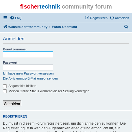
fischer
technik
community forum
FAQ
Registrieren
Anmelden
S
Website der ftcommunity
Foren-Übersicht
u
Anmelden
c
h
Benutzername:
e
Passwort:
Ich habe mein Passwort vergessen
Die Aktivierungs-E-Mail erneut senden
Angemeldet bleiben
Meinen Online-Status während dieser Sitzung verbergen
REGISTRIEREN
Du musst in diesem Forum registriert sein, um dich anmelden zu können. Die
Registrierung ist in wenigen Augenblicken erledigt und ermöglicht dir, auf