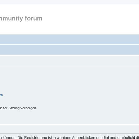
mmunity forum
en
ieser Sitzung verbergen
 können. Die Registrierung ist in wenigen Augenblicken erledigt und ermöglicht di