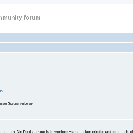
mmunity forum
en
ieser Sitzung verbergen
 können. Die Registrierung ist in wenigen Augenblicken erledigt und ermöglicht di