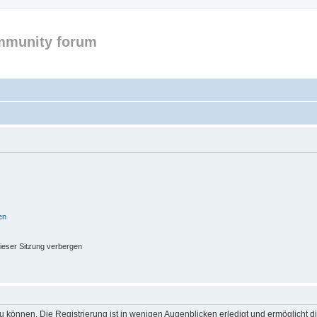
mmunity forum
en
ieser Sitzung verbergen
 können. Die Registrierung ist in wenigen Augenblicken erledigt und ermöglicht di