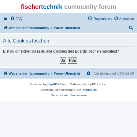
fischer
technik
community forum
FAQ
Registrieren
Anmelden
S
Website der ftcommunity
Foren-Übersicht
u
Alle Cookies löschen
c
h
Bist du dir sicher, dass du alle Cookies des Boards löschen möchtest?
e
Website der ftcommunity
Foren-Übersicht
Alle Zeiten sind
UTC+02:00
Powered by
phpBB
® Forum Software © phpBB Limited
Deutsche Übersetzung durch
phpBB.de
Datenschutz
|
Impressum