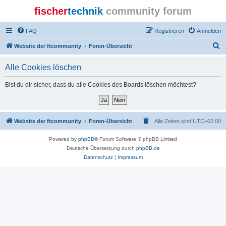
fischer
technik
community forum
FAQ
Registrieren
Anmelden
S
Website der ftcommunity
Foren-Übersicht
u
Alle Cookies löschen
c
h
Bist du dir sicher, dass du alle Cookies des Boards löschen möchtest?
e
Website der ftcommunity
Foren-Übersicht
Alle Zeiten sind
UTC+02:00
Powered by
phpBB
® Forum Software © phpBB Limited
Deutsche Übersetzung durch
phpBB.de
Datenschutz
|
Impressum