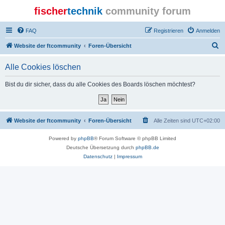
fischer
technik
community forum
FAQ
Registrieren
Anmelden
S
Website der ftcommunity
Foren-Übersicht
u
Alle Cookies löschen
c
h
Bist du dir sicher, dass du alle Cookies des Boards löschen möchtest?
e
Website der ftcommunity
Foren-Übersicht
Alle Zeiten sind
UTC+02:00
Powered by
phpBB
® Forum Software © phpBB Limited
Deutsche Übersetzung durch
phpBB.de
Datenschutz
|
Impressum