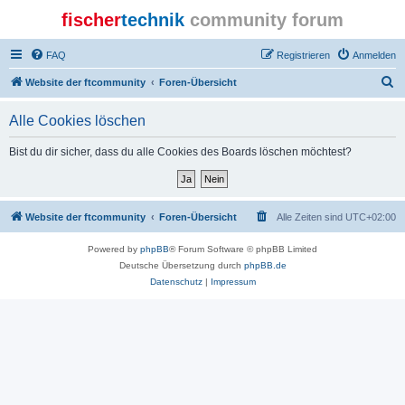
fischer
technik
community forum
FAQ
Registrieren
Anmelden
S
Website der ftcommunity
Foren-Übersicht
u
Alle Cookies löschen
c
h
Bist du dir sicher, dass du alle Cookies des Boards löschen möchtest?
e
Website der ftcommunity
Foren-Übersicht
Alle Zeiten sind
UTC+02:00
Powered by
phpBB
® Forum Software © phpBB Limited
Deutsche Übersetzung durch
phpBB.de
Datenschutz
|
Impressum