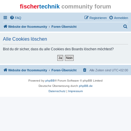
fischer
technik
community forum
FAQ
Registrieren
Anmelden
S
Website der ftcommunity
Foren-Übersicht
u
Alle Cookies löschen
c
h
Bist du dir sicher, dass du alle Cookies des Boards löschen möchtest?
e
Website der ftcommunity
Foren-Übersicht
Alle Zeiten sind
UTC+02:00
Powered by
phpBB
® Forum Software © phpBB Limited
Deutsche Übersetzung durch
phpBB.de
Datenschutz
|
Impressum