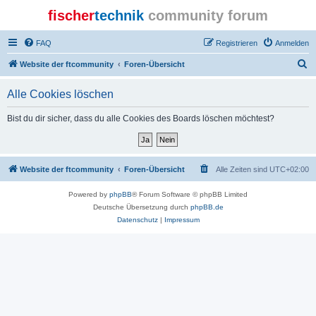
fischer
technik
community forum
FAQ
Registrieren
Anmelden
S
Website der ftcommunity
Foren-Übersicht
u
Alle Cookies löschen
c
h
Bist du dir sicher, dass du alle Cookies des Boards löschen möchtest?
e
Website der ftcommunity
Foren-Übersicht
Alle Zeiten sind
UTC+02:00
Powered by
phpBB
® Forum Software © phpBB Limited
Deutsche Übersetzung durch
phpBB.de
Datenschutz
|
Impressum