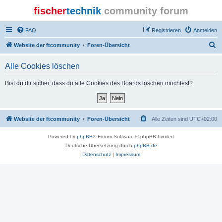
fischer
technik
community forum
FAQ
Registrieren
Anmelden
S
Website der ftcommunity
Foren-Übersicht
u
Alle Cookies löschen
c
h
Bist du dir sicher, dass du alle Cookies des Boards löschen möchtest?
e
Website der ftcommunity
Foren-Übersicht
Alle Zeiten sind
UTC+02:00
Powered by
phpBB
® Forum Software © phpBB Limited
Deutsche Übersetzung durch
phpBB.de
Datenschutz
|
Impressum