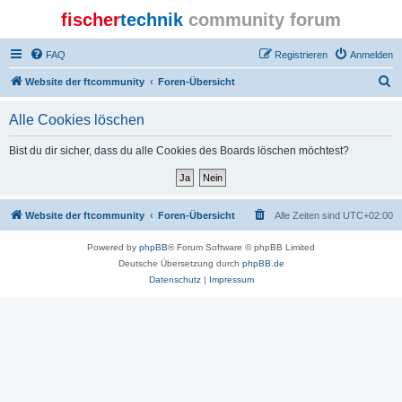
fischer
technik
community forum
FAQ
Registrieren
Anmelden
S
Website der ftcommunity
Foren-Übersicht
u
Alle Cookies löschen
c
h
Bist du dir sicher, dass du alle Cookies des Boards löschen möchtest?
e
Website der ftcommunity
Foren-Übersicht
Alle Zeiten sind
UTC+02:00
Powered by
phpBB
® Forum Software © phpBB Limited
Deutsche Übersetzung durch
phpBB.de
Datenschutz
|
Impressum