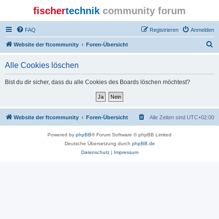
fischer
technik
community forum
FAQ
Registrieren
Anmelden
S
Website der ftcommunity
Foren-Übersicht
u
Alle Cookies löschen
c
h
Bist du dir sicher, dass du alle Cookies des Boards löschen möchtest?
e
Website der ftcommunity
Foren-Übersicht
Alle Zeiten sind
UTC+02:00
Powered by
phpBB
® Forum Software © phpBB Limited
Deutsche Übersetzung durch
phpBB.de
Datenschutz
|
Impressum