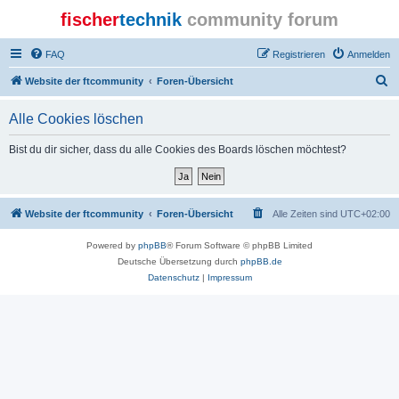
fischer
technik
community forum
FAQ
Registrieren
Anmelden
S
Website der ftcommunity
Foren-Übersicht
u
Alle Cookies löschen
c
h
Bist du dir sicher, dass du alle Cookies des Boards löschen möchtest?
e
Website der ftcommunity
Foren-Übersicht
Alle Zeiten sind
UTC+02:00
Powered by
phpBB
® Forum Software © phpBB Limited
Deutsche Übersetzung durch
phpBB.de
Datenschutz
|
Impressum