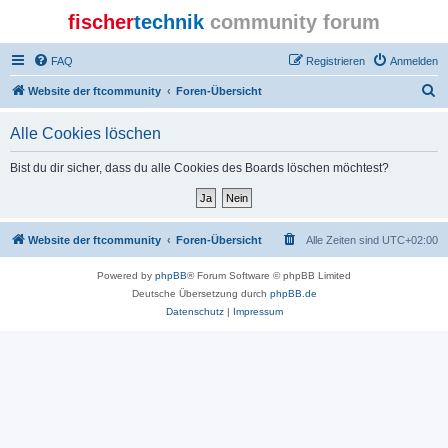
fischer
technik
community forum
FAQ
Registrieren
Anmelden
S
Website der ftcommunity
Foren-Übersicht
u
Alle Cookies löschen
c
h
Bist du dir sicher, dass du alle Cookies des Boards löschen möchtest?
e
Website der ftcommunity
Foren-Übersicht
Alle Zeiten sind
UTC+02:00
Powered by
phpBB
® Forum Software © phpBB Limited
Deutsche Übersetzung durch
phpBB.de
Datenschutz
|
Impressum