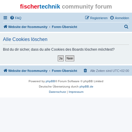
fischer
technik
community forum
FAQ
Registrieren
Anmelden
S
Website der ftcommunity
Foren-Übersicht
u
Alle Cookies löschen
c
h
Bist du dir sicher, dass du alle Cookies des Boards löschen möchtest?
e
Website der ftcommunity
Foren-Übersicht
Alle Zeiten sind
UTC+02:00
Powered by
phpBB
® Forum Software © phpBB Limited
Deutsche Übersetzung durch
phpBB.de
Datenschutz
|
Impressum