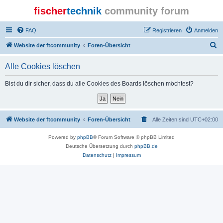
fischer
technik
community forum
FAQ
Registrieren
Anmelden
S
Website der ftcommunity
Foren-Übersicht
u
Alle Cookies löschen
c
h
Bist du dir sicher, dass du alle Cookies des Boards löschen möchtest?
e
Website der ftcommunity
Foren-Übersicht
Alle Zeiten sind
UTC+02:00
Powered by
phpBB
® Forum Software © phpBB Limited
Deutsche Übersetzung durch
phpBB.de
Datenschutz
|
Impressum