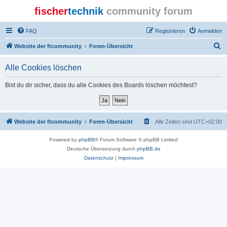
fischer
technik
community forum
FAQ
Registrieren
Anmelden
S
Website der ftcommunity
Foren-Übersicht
u
Alle Cookies löschen
c
h
Bist du dir sicher, dass du alle Cookies des Boards löschen möchtest?
e
Website der ftcommunity
Foren-Übersicht
Alle Zeiten sind
UTC+02:00
Powered by
phpBB
® Forum Software © phpBB Limited
Deutsche Übersetzung durch
phpBB.de
Datenschutz
|
Impressum