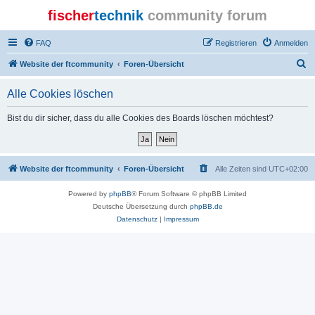
fischer
technik
community forum
FAQ
Registrieren
Anmelden
S
Website der ftcommunity
Foren-Übersicht
u
Alle Cookies löschen
c
h
Bist du dir sicher, dass du alle Cookies des Boards löschen möchtest?
e
Website der ftcommunity
Foren-Übersicht
Alle Zeiten sind
UTC+02:00
Powered by
phpBB
® Forum Software © phpBB Limited
Deutsche Übersetzung durch
phpBB.de
Datenschutz
|
Impressum