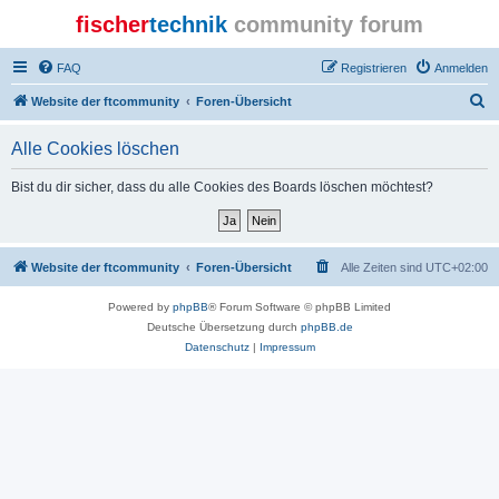
fischer
technik
community forum
FAQ
Registrieren
Anmelden
S
Website der ftcommunity
Foren-Übersicht
u
Alle Cookies löschen
c
h
Bist du dir sicher, dass du alle Cookies des Boards löschen möchtest?
e
Website der ftcommunity
Foren-Übersicht
Alle Zeiten sind
UTC+02:00
Powered by
phpBB
® Forum Software © phpBB Limited
Deutsche Übersetzung durch
phpBB.de
Datenschutz
|
Impressum