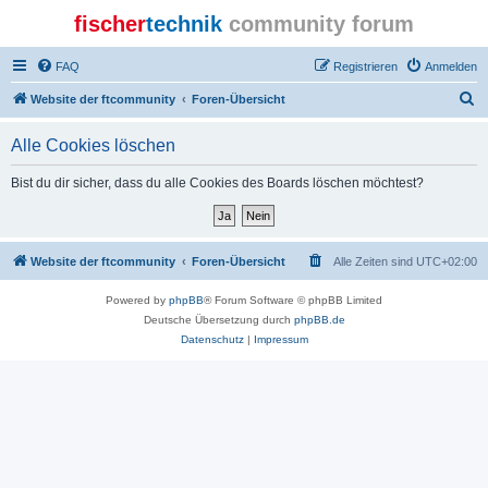
fischer
technik
community forum
FAQ
Registrieren
Anmelden
S
Website der ftcommunity
Foren-Übersicht
u
Alle Cookies löschen
c
h
Bist du dir sicher, dass du alle Cookies des Boards löschen möchtest?
e
Website der ftcommunity
Foren-Übersicht
Alle Zeiten sind
UTC+02:00
Powered by
phpBB
® Forum Software © phpBB Limited
Deutsche Übersetzung durch
phpBB.de
Datenschutz
|
Impressum