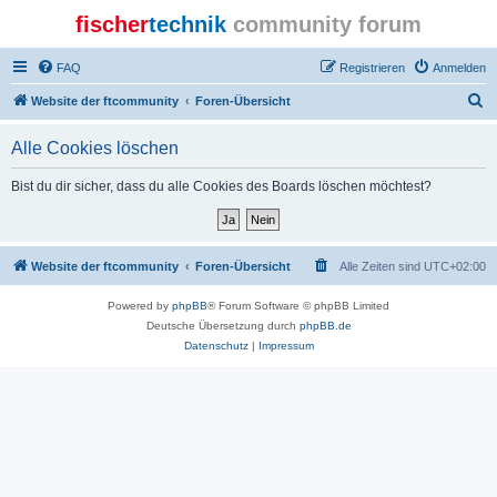
fischer
technik
community forum
FAQ
Registrieren
Anmelden
S
Website der ftcommunity
Foren-Übersicht
u
Alle Cookies löschen
c
h
Bist du dir sicher, dass du alle Cookies des Boards löschen möchtest?
e
Website der ftcommunity
Foren-Übersicht
Alle Zeiten sind
UTC+02:00
Powered by
phpBB
® Forum Software © phpBB Limited
Deutsche Übersetzung durch
phpBB.de
Datenschutz
|
Impressum