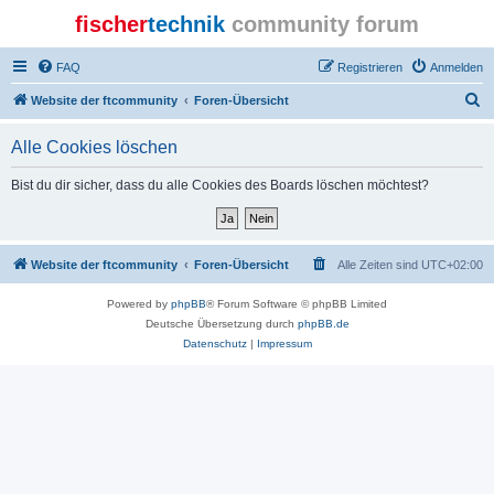
fischer
technik
community forum
FAQ
Registrieren
Anmelden
S
Website der ftcommunity
Foren-Übersicht
u
Alle Cookies löschen
c
h
Bist du dir sicher, dass du alle Cookies des Boards löschen möchtest?
e
Website der ftcommunity
Foren-Übersicht
Alle Zeiten sind
UTC+02:00
Powered by
phpBB
® Forum Software © phpBB Limited
Deutsche Übersetzung durch
phpBB.de
Datenschutz
|
Impressum