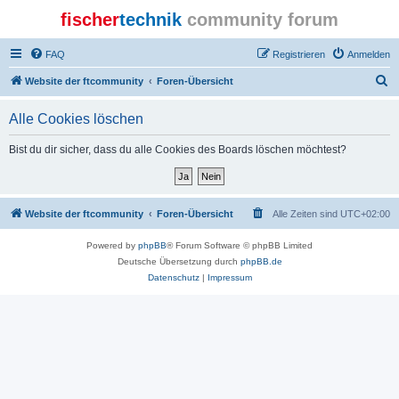
fischer
technik
community forum
FAQ
Registrieren
Anmelden
S
Website der ftcommunity
Foren-Übersicht
u
Alle Cookies löschen
c
h
Bist du dir sicher, dass du alle Cookies des Boards löschen möchtest?
e
Website der ftcommunity
Foren-Übersicht
Alle Zeiten sind
UTC+02:00
Powered by
phpBB
® Forum Software © phpBB Limited
Deutsche Übersetzung durch
phpBB.de
Datenschutz
|
Impressum