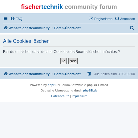
fischer
technik
community forum
FAQ
Registrieren
Anmelden
S
Website der ftcommunity
Foren-Übersicht
u
Alle Cookies löschen
c
h
Bist du dir sicher, dass du alle Cookies des Boards löschen möchtest?
e
Website der ftcommunity
Foren-Übersicht
Alle Zeiten sind
UTC+02:00
Powered by
phpBB
® Forum Software © phpBB Limited
Deutsche Übersetzung durch
phpBB.de
Datenschutz
|
Impressum