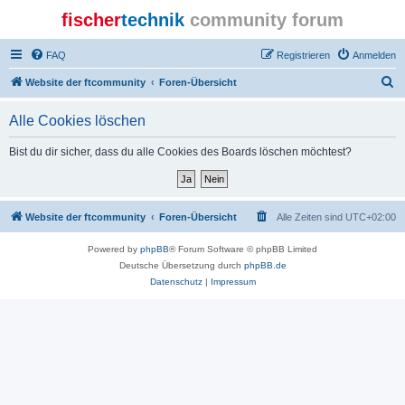
fischer
technik
community forum
FAQ
Registrieren
Anmelden
S
Website der ftcommunity
Foren-Übersicht
u
Alle Cookies löschen
c
h
Bist du dir sicher, dass du alle Cookies des Boards löschen möchtest?
e
Website der ftcommunity
Foren-Übersicht
Alle Zeiten sind
UTC+02:00
Powered by
phpBB
® Forum Software © phpBB Limited
Deutsche Übersetzung durch
phpBB.de
Datenschutz
|
Impressum