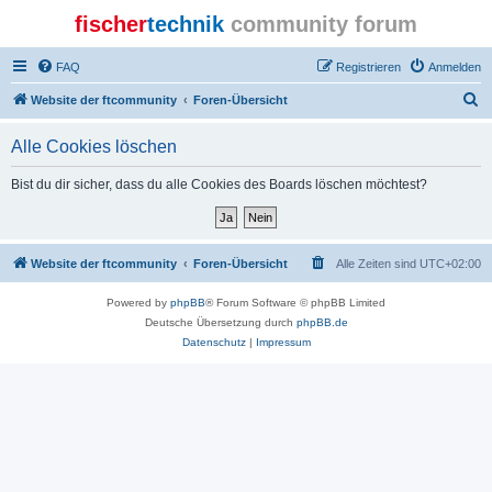
fischer
technik
community forum
FAQ
Registrieren
Anmelden
S
Website der ftcommunity
Foren-Übersicht
u
Alle Cookies löschen
c
h
Bist du dir sicher, dass du alle Cookies des Boards löschen möchtest?
e
Website der ftcommunity
Foren-Übersicht
Alle Zeiten sind
UTC+02:00
Powered by
phpBB
® Forum Software © phpBB Limited
Deutsche Übersetzung durch
phpBB.de
Datenschutz
|
Impressum